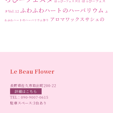
はっぴーフェス
はっぴーフェスタ11
2023年10月
(2)
ふわふわハートのハーバリウム
タVol.12
ふ
2023年9月
(1)
アロマワックスサシェの
わふわハートのハーバリウム作り
2023年8月
(2)
ワークショップ
クリ
キャンドル作り
ウクライナへの寄付
ハーバリウ
2023年7月
(4)
スマスリース
センスがない？
トゥナイト
ム
ハーバリウム オンラインレッスン
2023年6月
(5)
ハーバリウ
ハーバ
2023年5月
(6)
ムフリーレッスン
ハーバリウムボールペン
2023年4月
(2)
リウムレッスン
ハーバリウムワークショップ
ハーバリ
Le Beau Flower
2023年3月
(3)
ハーバリウム教室
ビーグラ
ウム作りのヒント
2023年2月
(1)
長野県佐久市取出町200-22
スハート
ラボーフラワー
ベッドサイドライト
ラボーフラワーオ
詳細はこちら
2023年1月
(5)
TEL：
090-9007-0615
佐久市イベント
リジナルデザイン
仏花ハーバリウム
駐車スペース:3台あり
2022年12月
(6)
大人の習い事
大人の趣
佐久市ハーバリウム教室
夏休み工作