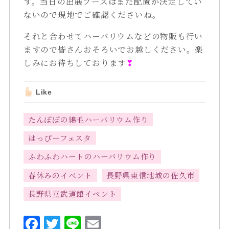
す。当日の出展ブースはまだ配置が決定してい
ないので現地でご確認くださいね。
それと合わせてハーバリウムなどの物販も行い
ますので皆さんおそろいでお越しください。楽
しみにお待ちしております
❣
Like
たんぽぽの綿毛ハーバリウム作り
はっぴーフェスタ
ふわふわハートのハーバリウム作り
春休みのイベント
長野県東信地域の佐久市
長野県立武道館イベント
F
T
L
E