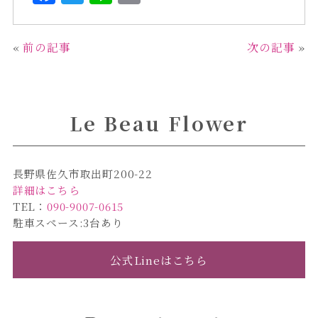
a
w
i
m
c
it
n
ai
«
前の記事
次の記事
»
e
te
e
l
b
r
o
Le Beau Flower
o
k
長野県佐久市取出町200-22
詳細はこちら
TEL：
090-9007-0615
駐車スペース:3台あり
公式Lineはこちら