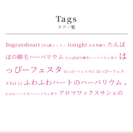
Tags
タグ一覧
たんぽ
Begrassheart
tonight
JHA新レッスン
お正月飾り
は
ぽの綿毛ハーバリウム
たんぽぽの綿毛ハーバリウム作り
っぴーフェスタ
はっぴーフェス
はっぴーフェスタ11
ふわふわハートのハーバリウム
タVol.12
ふ
アロマワックスサシェの
わふわハートのハーバリウム作り
ワークショップ
クリ
キャンドル作り
ウクライナへの寄付
ハーバリウ
スマスリース
センスがない？
トゥナイト
ム
ハーバリウム オンラインレッスン
ハーバリウ