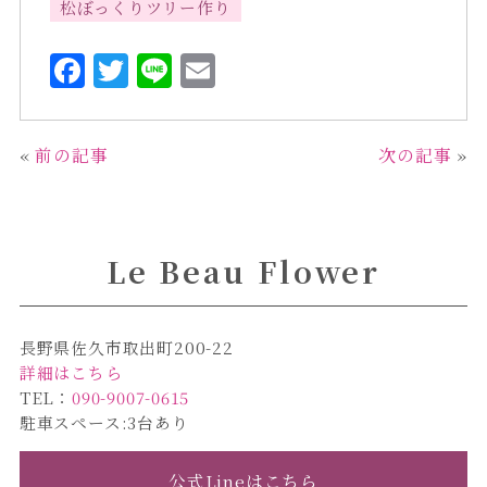
松ぼっくりツリー作り
F
T
L
E
a
w
i
m
c
it
n
ai
«
前の記事
次の記事
»
e
te
e
l
b
r
o
Le Beau Flower
o
k
長野県佐久市取出町200-22
詳細はこちら
TEL：
090-9007-0615
駐車スペース:3台あり
公式Lineはこちら