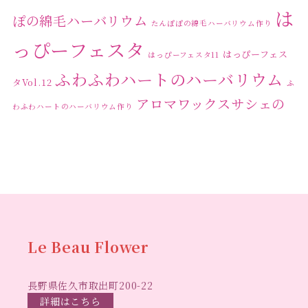
は
2023年12月
(1)
ぽの綿毛ハーバリウム
たんぽぽの綿毛ハーバリウム作り
2023年11月
(4)
っぴーフェスタ
はっぴーフェス
はっぴーフェスタ11
2023年10月
(2)
ふわふわハートのハーバリウム
タVol.12
ふ
2023年9月
(1)
アロマワックスサシェの
わふわハートのハーバリウム作り
2023年8月
(2)
ワークショップ
クリ
キャンドル作り
ウクライナへの寄付
ハーバリウ
2023年7月
(4)
スマスリース
センスがない？
トゥナイト
ム
ハーバリウム オンラインレッスン
2023年6月
(5)
ハーバリウ
ハーバ
2023年5月
(6)
ムフリーレッスン
ハーバリウムボールペン
2023年4月
(2)
リウムレッスン
ハーバリウムワークショップ
ハーバリ
Le Beau Flower
2023年3月
(3)
ハーバリウム教室
ビーグラ
ウム作りのヒント
2023年2月
(1)
長野県佐久市取出町200-22
スハート
ラボーフラワー
ベッドサイドライト
ラボーフラワーオ
詳細はこちら