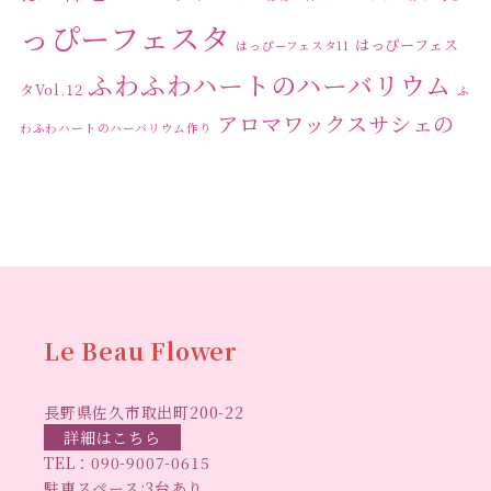
っぴーフェスタ
はっぴーフェス
はっぴーフェスタ11
ふわふわハートのハーバリウム
タVol.12
ふ
アロマワックスサシェの
わふわハートのハーバリウム作り
ワークショップ
クリ
キャンドル作り
ウクライナへの寄付
ハーバリウ
スマスリース
センスがない？
トゥナイト
ム
ハーバリウム オンラインレッスン
ハーバリウ
ハーバ
ムフリーレッスン
ハーバリウムボールペン
リウムレッスン
ハーバリウムワークショップ
ハーバリ
Le Beau Flower
ハーバリウム教室
ビーグラ
ウム作りのヒント
長野県佐久市取出町200-22
スハート
ラボーフラワー
ベッドサイドライト
ラボーフラワーオ
詳細はこちら
TEL：
090-9007-0615
佐久市イベント
リジナルデザイン
仏花ハーバリウム
駐車スペース:3台あり