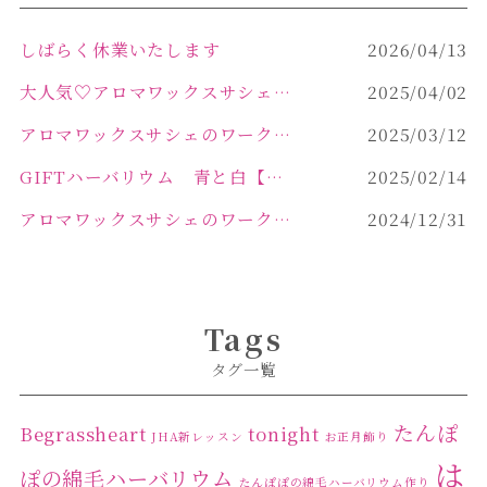
しばらく休業いたします
2026/04/13
大人気♡アロマワックスサシェ作り
2025/04/02
アロマワックスサシェのワークショップinPOLA中込原店 VOL.2
2025/03/12
GIFTハーバリウム 青と白【佐久市 ハーバリウム ギフト】
2025/02/14
アロマワックスサシェのワークショップinPOLA中込原店ご報告【佐久市 キャンドル サシェ】
2024/12/31
Tags
タグ一覧
たんぽ
Begrassheart
tonight
JHA新レッスン
お正月飾り
は
ぽの綿毛ハーバリウム
たんぽぽの綿毛ハーバリウム作り