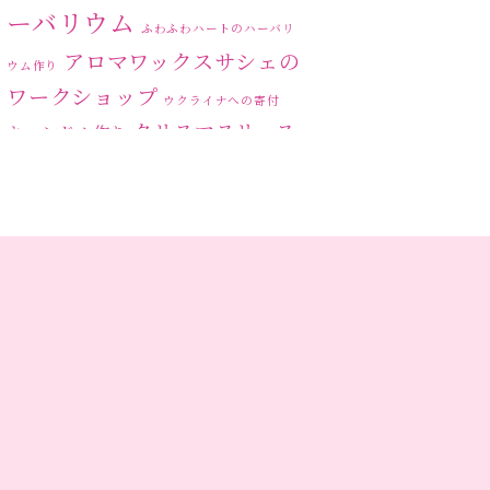
2023年6月
(5)
ーバリウム
ふわふわハートのハーバリ
2023年5月
(6)
アロマワックスサシェの
ウム作り
ワークショップ
2023年4月
(2)
ウクライナへの寄付
クリスマスリース
キャンドル作り
2023年3月
(3)
ハーバリ
センスがない？
トゥナイト
2023年2月
(1)
ウム
ハーバリウム オンライン
2023年1月
(5)
レッスン
ハーバリウムフリーレ
ハ
2022年12月
(6)
ッスン
ハーバリウムボールペン
ーバリウムレッスン
2022年11月
(6)
ハ
2022年10月
(4)
ーバリウムワークショップ
ハーバリウム作りのヒ
ハーバリウム教室
ビ
ント
2022年9月
(4)
ーグラスハート
ベッドサイドライト
2022年8月
(1)