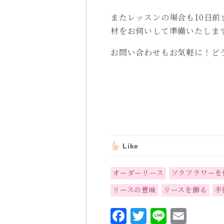
またレッスンの場合も10日
材をお伺いして準備いたしま
お問い合わせもお気軽に！ど
Like
オーダーリース
ソラフラワーを
リースの意味
リースを飾る
手
F
T
L
E