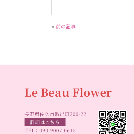
a
w
i
m
c
it
n
ai
e
te
e
l
«
前の記事
b
r
o
o
k
Le Beau Flower
長野県佐久市取出町200-22
詳細はこちら
TEL：
090-9007-0615