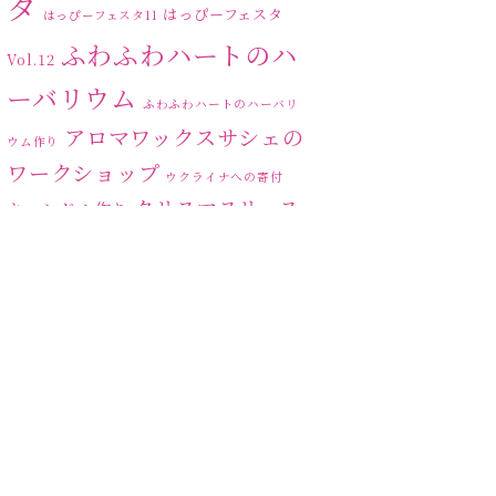
タ
はっぴーフェスタ
はっぴーフェスタ11
ふわふわハートのハ
Vol.12
ーバリウム
ふわふわハートのハーバリ
アロマワックスサシェの
ウム作り
ワークショップ
ウクライナへの寄付
クリスマスリース
キャンドル作り
ハーバリ
センスがない？
トゥナイト
ウム
ハーバリウム オンライン
レッスン
ハーバリウムフリーレ
ハ
ッスン
ハーバリウムボールペン
ーバリウムレッスン
ハ
ーバリウムワークショップ
ハーバリウム作りのヒ