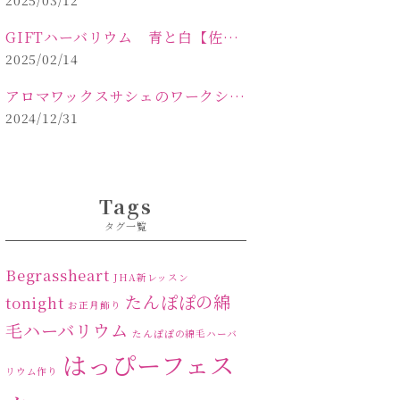
2025/03/12
GIFTハーバリウム 青と白【佐久市 ハーバリウム ギフト】
2025/02/14
アロマワックスサシェのワークショップinPOLA中込原店ご報告【佐久市 キャンドル サシェ】
2024/12/31
Tags
タグ一覧
Begrassheart
JHA新レッスン
たんぽぽの綿
tonight
お正月飾り
毛ハーバリウム
たんぽぽの綿毛ハーバ
はっぴーフェス
リウム作り