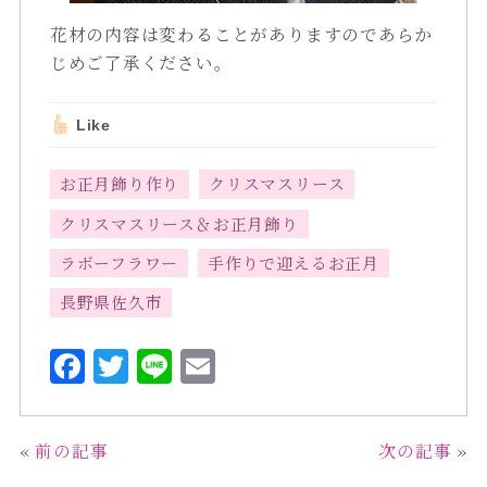
花材の内容は変わることがありますのであらか
じめご了承ください。
Like
お正月飾り作り
クリスマスリース
クリスマスリース＆お正月飾り
ラボーフラワー
手作りで迎えるお正月
長野県佐久市
F
T
L
E
a
w
i
m
c
it
n
ai
«
前の記事
次の記事
»
e
te
e
l