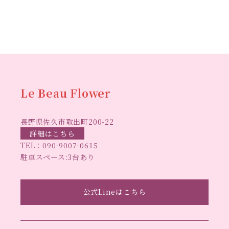
2023年8月
(2)
ワークショップ
クリ
キャンドル作り
ウクライナへの寄付
ハーバリウ
2023年7月
(4)
スマスリース
センスがない？
トゥナイト
ム
ハーバリウム オンラインレッスン
2023年6月
(5)
ハーバリウ
ハーバ
2023年5月
(6)
ムフリーレッスン
ハーバリウムボールペン
2023年4月
(2)
リウムレッスン
ハーバリウムワークショップ
ハーバリ
Le Beau Flower
2023年3月
(3)
ハーバリウム教室
ビーグラ
ウム作りのヒント
2023年2月
(1)
長野県佐久市取出町200-22
スハート
ラボーフラワー
ベッドサイドライト
ラボーフラワーオ
詳細はこちら
2023年1月
(5)
TEL：
090-9007-0615
佐久市イベント
リジナルデザイン
仏花ハーバリウム
駐車スペース:3台あり
2022年12月
(6)
大人の習い事
大人の趣
佐久市ハーバリウム教室
夏休み工作
2022年11月
(6)
手作
味
手作りキャンドル
公式Lineはこちら
手作りクリスマスリース
手作りコサージュ
2022年10月
(4)
長
りハーバリウム
手作りプレゼント
手作りリース
2022年9月
(4)
野県佐久市
長野県東信地域のイベント
長野県立武