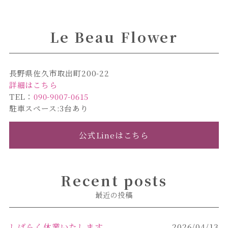
b
r
o
Le Beau Flower
o
k
長野県佐久市取出町200-22
詳細はこちら
TEL：
090-9007-0615
駐車スペース:3台あり
公式Lineはこちら
Recent posts
最近の投稿
しばらく休業いたします
2026/04/13