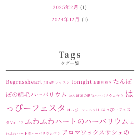
2025年2月
(1)
2024年12月
(1)
2024年11月
(2)
2024年4月
(1)
Tags
2024年3月
(2)
タグ一覧
2024年2月
(1)
2024年1月
(1)
たんぽ
Begrassheart
tonight
JHA新レッスン
お正月飾り
は
2023年12月
(1)
ぽの綿毛ハーバリウム
たんぽぽの綿毛ハーバリウム作り
2023年11月
(4)
っぴーフェスタ
はっぴーフェス
はっぴーフェスタ11
2023年10月
(2)
ふわふわハートのハーバリウム
タVol.12
ふ
2023年9月
(1)
アロマワックスサシェの
わふわハートのハーバリウム作り