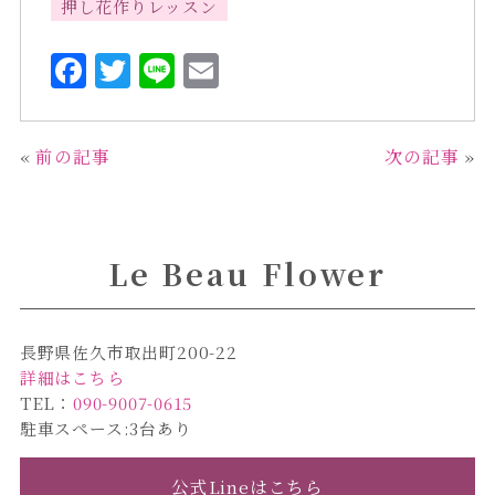
押し花作りレッスン
F
T
L
E
a
w
i
m
c
it
n
ai
«
前の記事
次の記事
»
e
te
e
l
b
r
o
Le Beau Flower
o
k
長野県佐久市取出町200-22
詳細はこちら
TEL：
090-9007-0615
駐車スペース:3台あり
公式Lineはこちら