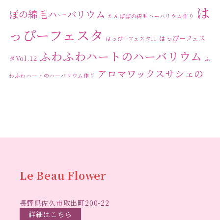
は
2023年12月
(1)
ぽの綿毛ハーバリウム
たんぽぽの綿毛ハーバリウム作り
2023年11月
(4)
っぴーフェスタ
はっぴーフェス
はっぴーフェスタ11
2023年10月
(2)
ふわふわハートのハーバリウム
タVol.12
ふ
2023年9月
(1)
アロマワックスサシェの
わふわハートのハーバリウム作り
2023年8月
(2)
ワークショップ
クリ
キャンドル作り
ウクライナへの寄付
ハーバリウ
2023年7月
(4)
スマスリース
センスがない？
トゥナイト
ム
ハーバリウム オンラインレッスン
2023年6月
(5)
ハーバリウ
ハーバ
2023年5月
(6)
ムフリーレッスン
ハーバリウムボールペン
2023年4月
(2)
リウムレッスン
ハーバリウムワークショップ
ハーバリ
Le Beau Flower
2023年3月
(3)
ハーバリウム教室
ビーグラ
ウム作りのヒント
2023年2月
(1)
長野県佐久市取出町200-22
スハート
ラボーフラワー
ベッドサイドライト
ラボーフラワーオ
詳細はこちら