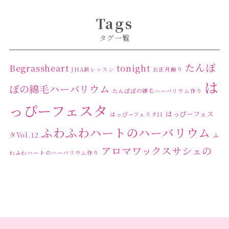
Tags
タグ一覧
たんぽ
Begrassheart
tonight
JHA新レッスン
お正月飾り
は
ぽの綿毛ハーバリウム
たんぽぽの綿毛ハーバリウム作り
っぴーフェスタ
はっぴーフェス
はっぴーフェスタ11
ふわふわハートのハーバリウム
タVol.12
ふ
アロマワックスサシェの
わふわハートのハーバリウム作り
ワークショップ
クリ
キャンドル作り
ウクライナへの寄付
ハーバリウ
スマスリース
センスがない？
トゥナイト
ム
ハーバリウム オンラインレッスン
ハーバリウ
ハーバ
ムフリーレッスン
ハーバリウムボールペン