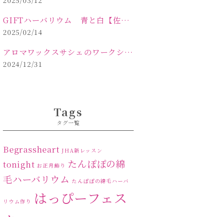
2025/03/12
GIFTハーバリウム 青と白【佐久市 ハーバリウム ギフト】
2025/02/14
アロマワックスサシェのワークショップinPOLA中込原店ご報告【佐久市 キャンドル サシェ】
2024/12/31
Tags
タグ一覧
Begrassheart
JHA新レッスン
たんぽぽの綿
tonight
お正月飾り
毛ハーバリウム
たんぽぽの綿毛ハーバ
はっぴーフェス
リウム作り