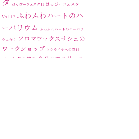
タ
はっぴーフェスタ
はっぴーフェスタ11
ふわふわハートのハ
Vol.12
ーバリウム
ふわふわハートのハーバリ
アロマワックスサシェの
ウム作り
ワークショップ
ウクライナへの寄付
クリスマスリース
キャンドル作り
ハーバリ
センスがない？
トゥナイト
ウム
ハーバリウム オンライン
レッスン
ハーバリウムフリーレ
ハ
ッスン
ハーバリウムボールペン
ーバリウムレッスン
ハ
ーバリウムワークショップ
ハーバリウム作りのヒ