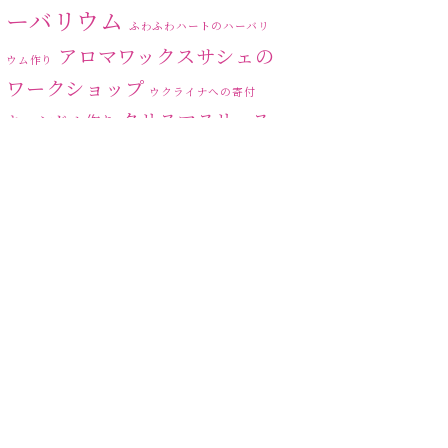
2023年6月
(5)
ーバリウム
ふわふわハートのハーバリ
2023年5月
(6)
アロマワックスサシェの
ウム作り
ワークショップ
2023年4月
(2)
ウクライナへの寄付
クリスマスリース
キャンドル作り
2023年3月
(3)
ハーバリ
センスがない？
トゥナイト
2023年2月
(1)
ウム
ハーバリウム オンライン
2023年1月
(5)
レッスン
ハーバリウムフリーレ
ハ
2022年12月
(6)
ッスン
ハーバリウムボールペン
ーバリウムレッスン
2022年11月
(6)
ハ
2022年10月
(4)
ーバリウムワークショップ
ハーバリウム作りのヒ
ハーバリウム教室
ビ
ント
2022年9月
(4)
ーグラスハート
ベッドサイドライト
2022年8月
(1)