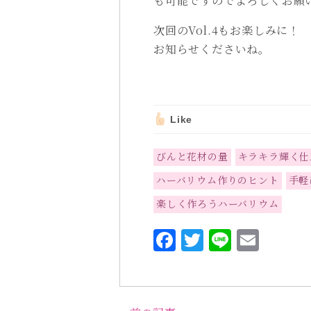
も可能ですのでよろしくお願
次回のVol.4もお楽しみ
お知らせくださいね。
Like
びんと花材の量
キラキラ輝く仕
ハーバリウム作りのヒント
手軽
楽しく作ろうハーバリウム
F
T
L
E
a
w
i
m
c
it
n
ai
e
te
e
l