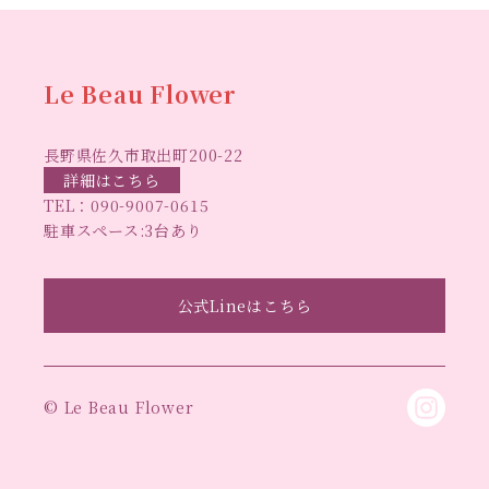
ハーバ
ムフリーレッスン
ハーバリウムボールペン
リウムレッスン
ハーバリウムワークショップ
ハーバリ
Le Beau Flower
ハーバリウム教室
ビーグラ
ウム作りのヒント
長野県佐久市取出町200-22
スハート
ラボーフラワー
ベッドサイドライト
ラボーフラワーオ
詳細はこちら
TEL：
090-9007-0615
佐久市イベント
リジナルデザイン
仏花ハーバリウム
駐車スペース:3台あり
大人の習い事
大人の趣
佐久市ハーバリウム教室
夏休み工作
手作
味
手作りキャンドル
公式Lineはこちら
手作りクリスマスリース
手作りコサージュ
長
りハーバリウム
手作りプレゼント
手作りリース
野県佐久市
長野県東信地域のイベント
長野県立武
© Le Beau Flower
長野県立武道館イベント
道館