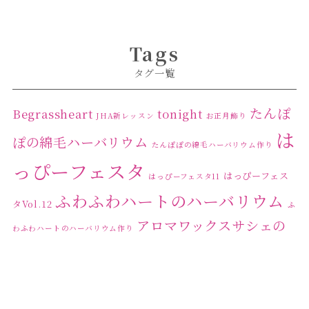
Tags
タグ一覧
たんぽ
Begrassheart
tonight
JHA新レッスン
お正月飾り
は
ぽの綿毛ハーバリウム
たんぽぽの綿毛ハーバリウム作り
っぴーフェスタ
はっぴーフェス
はっぴーフェスタ11
ふわふわハートのハーバリウム
タVol.12
ふ
アロマワックスサシェの
わふわハートのハーバリウム作り
ワークショップ
クリ
キャンドル作り
ウクライナへの寄付
ハーバリウ
スマスリース
センスがない？
トゥナイト
ム
ハーバリウム オンラインレッスン
ハーバリウ