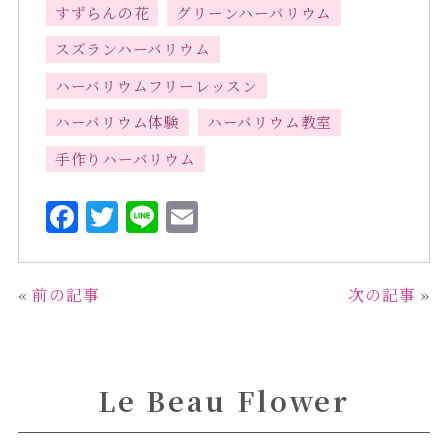
すずらんの花
グリーンハーバリウム
スズランハーバリウム
ハーバリウムフリーレッスン
ハーバリウム体験
ハーバリウム教室
手作りハーバリウム
F
T
L
E
a
w
i
m
c
it
n
ai
«
前の記事
次の記事
»
e
te
e
l
b
r
o
Le Beau Flower
o
k