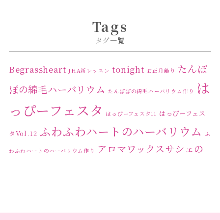
2024年4月
(1)
Tags
2024年3月
(2)
タグ一覧
2024年2月
(1)
2024年1月
(1)
たんぽ
Begrassheart
tonight
JHA新レッスン
お正月飾り
は
2023年12月
(1)
ぽの綿毛ハーバリウム
たんぽぽの綿毛ハーバリウム作り
2023年11月
(4)
っぴーフェスタ
はっぴーフェス
はっぴーフェスタ11
2023年10月
(2)
ふわふわハートのハーバリウム
タVol.12
ふ
2023年9月
(1)
アロマワックスサシェの
わふわハートのハーバリウム作り
2023年8月
(2)
ワークショップ
クリ
キャンドル作り
ウクライナへの寄付
ハーバリウ
2023年7月
(4)
スマスリース
センスがない？
トゥナイト
ム
ハーバリウム オンラインレッスン
2023年6月
(5)
ハーバリウ