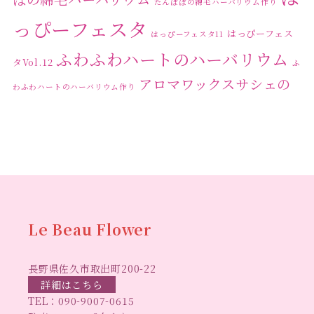
たんぽぽの綿毛ハーバリウム作り
っぴーフェスタ
はっぴーフェス
はっぴーフェスタ11
ふわふわハートのハーバリウム
タVol.12
ふ
アロマワックスサシェの
わふわハートのハーバリウム作り
ワークショップ
クリ
キャンドル作り
ウクライナへの寄付
ハーバリウ
スマスリース
センスがない？
トゥナイト
ム
ハーバリウム オンラインレッスン
ハーバリウ
ハーバ
ムフリーレッスン
ハーバリウムボールペン
リウムレッスン
ハーバリウムワークショップ
ハーバリ
Le Beau Flower
ハーバリウム教室
ビーグラ
ウム作りのヒント
長野県佐久市取出町200-22
スハート
ラボーフラワー
ベッドサイドライト
ラボーフラワーオ
詳細はこちら
TEL：
090-9007-0615
佐久市イベント