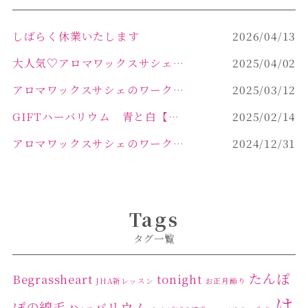
しばらく休業いたします
2026/04/13
大人気♡アロマワックスサシェ作り
2025/04/02
アロマワックスサシェのワークショップinPOLA中込原店 VOL.2
2025/03/12
GIFTハーバリウム 青と白【佐久市 ハーバリウム ギフト】
2025/02/14
アロマワックスサシェのワークショップinPOLA中込原店ご報告【佐久市 キャンドル サシェ】
2024/12/31
Tags
タグ一覧
たんぽ
Begrassheart
tonight
JHA新レッスン
お正月飾り
は
ぽの綿毛ハーバリウム