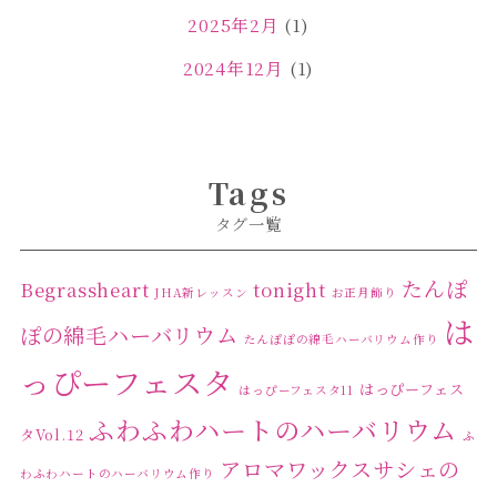
2025年2月
(1)
2024年12月
(1)
2024年11月
(2)
2024年4月
(1)
Tags
2024年3月
(2)
タグ一覧
2024年2月
(1)
2024年1月
(1)
たんぽ
Begrassheart
tonight
JHA新レッスン
お正月飾り
は
2023年12月
(1)
ぽの綿毛ハーバリウム
たんぽぽの綿毛ハーバリウム作り
2023年11月
(4)
っぴーフェスタ
はっぴーフェス
はっぴーフェスタ11
2023年10月
(2)
ふわふわハートのハーバリウム
タVol.12
ふ
2023年9月
(1)
アロマワックスサシェの
わふわハートのハーバリウム作り