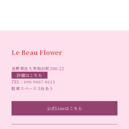
2023年8月
(2)
ワークショップ
クリ
キャンドル作り
ウクライナへの寄付
ハーバリウ
2023年7月
(4)
スマスリース
センスがない？
トゥナイト
ム
ハーバリウム オンラインレッスン
2023年6月
(5)
ハーバリウ
ハーバ
2023年5月
(6)
ムフリーレッスン
ハーバリウムボールペン
2023年4月
(2)
リウムレッスン
ハーバリウムワークショップ
ハーバリ
Le Beau Flower
2023年3月
(3)
ハーバリウム教室
ビーグラ
ウム作りのヒント
2023年2月
(1)
長野県佐久市取出町200-22
スハート
ラボーフラワー
ベッドサイドライト
ラボーフラワーオ
詳細はこちら
2023年1月
(5)
TEL：
090-9007-0615
佐久市イベント
リジナルデザイン
仏花ハーバリウム
駐車スペース:3台あり
2022年12月
(6)
大人の習い事
大人の趣
佐久市ハーバリウム教室
夏休み工作
2022年11月
(6)
手作
味
手作りキャンドル
公式Lineはこちら
手作りクリスマスリース
手作りコサージュ
2022年10月
(4)
長
りハーバリウム
手作りプレゼント
手作りリース
2022年9月
(4)
野県佐久市
長野県東信地域のイベント
長野県立武