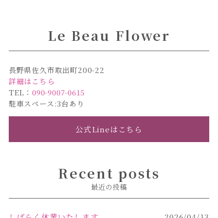
b
r
o
Le Beau Flower
o
k
長野県佐久市取出町200-22
詳細はこちら
TEL：
090-9007-0615
駐車スペース:3台あり
公式Lineはこちら
Recent posts
最近の投稿
しばらく休業いたします
2026/04/13