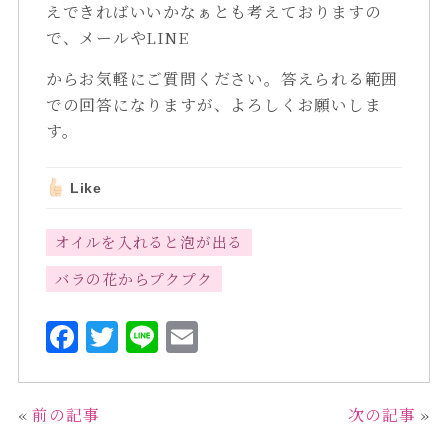
えできればいいかなぁとも考えておりますの
で、メールやLINE
からお気軽にご質問ください。答えられる範囲
での回答になりますが、よろしくお願いしま
す。
Like
オイルを入れると泡が出る
バラの花からプクプク
F
T
L
E
a
w
i
m
c
it
n
ai
«
前の記事
次の記事
»
e
te
e
l