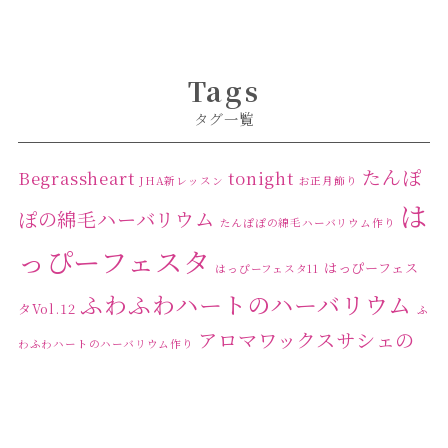
Tags
タグ一覧
たんぽ
Begrassheart
tonight
JHA新レッスン
お正月飾り
は
ぽの綿毛ハーバリウム
たんぽぽの綿毛ハーバリウム作り
っぴーフェスタ
はっぴーフェス
はっぴーフェスタ11
ふわふわハートのハーバリウム
タVol.12
ふ
アロマワックスサシェの
わふわハートのハーバリウム作り
ワークショップ
クリ
キャンドル作り
ウクライナへの寄付
ハーバリウ
スマスリース
センスがない？
トゥナイト
ム
ハーバリウム オンラインレッスン