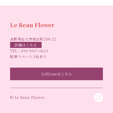
ハーバリウ
ハーバ
ムフリーレッスン
ハーバリウムボールペン
リウムレッスン
ハーバリウムワークショップ
ハーバリ
Le Beau Flower
ハーバリウム教室
ビーグラ
ウム作りのヒント
長野県佐久市取出町200-22
スハート
ラボーフラワー
ベッドサイドライト
ラボーフラワーオ
詳細はこちら
TEL：
090-9007-0615
佐久市イベント
リジナルデザイン
仏花ハーバリウム
駐車スペース:3台あり
大人の習い事
大人の趣
佐久市ハーバリウム教室
夏休み工作
手作
味
手作りキャンドル
公式Lineはこちら
手作りクリスマスリース
手作りコサージュ
長
りハーバリウム
手作りプレゼント
手作りリース
野県佐久市
長野県東信地域のイベント
長野県立武
© Le Beau Flower
長野県立武道館イベント
道館