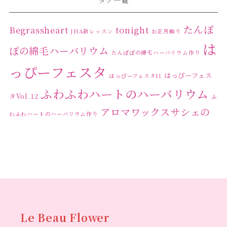
タグ一覧
2024年2月
(1)
2024年1月
(1)
たんぽ
Begrassheart
tonight
JHA新レッスン
お正月飾り
は
2023年12月
(1)
ぽの綿毛ハーバリウム
たんぽぽの綿毛ハーバリウム作り
2023年11月
(4)
っぴーフェスタ
はっぴーフェス
はっぴーフェスタ11
2023年10月
(2)
ふわふわハートのハーバリウム
タVol.12
ふ
2023年9月
(1)
アロマワックスサシェの
わふわハートのハーバリウム作り
2023年8月
(2)
ワークショップ
クリ
キャンドル作り
ウクライナへの寄付
ハーバリウ
2023年7月
(4)
スマスリース
センスがない？
トゥナイト
ム
ハーバリウム オンラインレッスン
2023年6月
(5)
ハーバリウ
ハーバ
2023年5月
(6)
ムフリーレッスン
ハーバリウムボールペン
2023年4月
(2)
リウムレッスン
ハーバリウムワークショップ
ハーバリ
Le Beau Flower
2023年3月
(3)