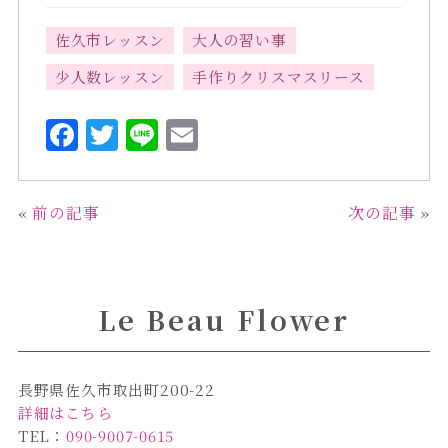
佐久市レッスン
大人の習い事
少人数レッスン
手作りクリスマスリース
F
T
L
E
a
w
i
m
c
it
n
ai
«
前の記事
次の記事
»
e
te
e
l
b
r
o
Le Beau Flower
o
k
長野県佐久市取出町200-22
詳細はこちら
TEL：
090-9007-0615