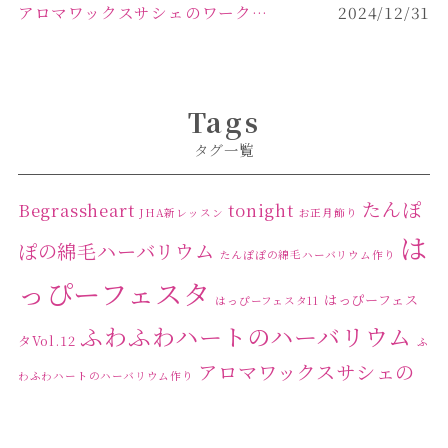
アロマワックスサシェのワークショップinPOLA中込原店ご報告【佐久市 キャンドル サシェ】
2024/12/31
Tags
タグ一覧
たんぽ
Begrassheart
tonight
JHA新レッスン
お正月飾り
は
ぽの綿毛ハーバリウム
たんぽぽの綿毛ハーバリウム作り
っぴーフェスタ
はっぴーフェス
はっぴーフェスタ11
ふわふわハートのハーバリウム
タVol.12
ふ
アロマワックスサシェの
わふわハートのハーバリウム作り
ワークショップ
クリ
キャンドル作り
ウクライナへの寄付
ハーバリウ
スマスリース
センスがない？
トゥナイト