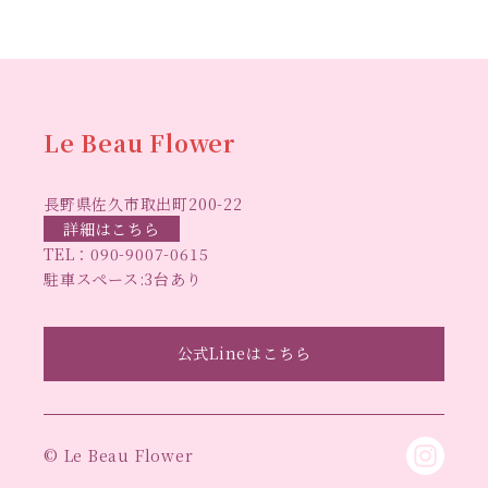
ム
ハーバリウム オンラインレッスン
ハーバリウ
ハーバ
ムフリーレッスン
ハーバリウムボールペン
リウムレッスン
ハーバリウムワークショップ
ハーバリ
Le Beau Flower
ハーバリウム教室
ビーグラ
ウム作りのヒント
長野県佐久市取出町200-22
スハート
ラボーフラワー
ベッドサイドライト
ラボーフラワーオ
詳細はこちら
TEL：
090-9007-0615
佐久市イベント
リジナルデザイン
仏花ハーバリウム
駐車スペース:3台あり
大人の習い事
大人の趣
佐久市ハーバリウム教室
夏休み工作
手作
味
手作りキャンドル
公式Lineはこちら
手作りクリスマスリース
手作りコサージュ
長
りハーバリウム
手作りプレゼント
手作りリース
野県佐久市
長野県東信地域のイベント
長野県立武
© Le Beau Flower
長野県立武道館イベント
道館