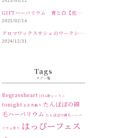
2025/03/12
GIFTハーバリウム 青と白【佐久市 ハーバリウム ギフト】
2025/02/14
アロマワックスサシェのワークショップinPOLA中込原店ご報告【佐久市 キャンドル サシェ】
2024/12/31
Tags
タグ一覧
Begrassheart
JHA新レッスン
たんぽぽの綿
tonight
お正月飾り
毛ハーバリウム
たんぽぽの綿毛ハーバ
はっぴーフェス
リウム作り