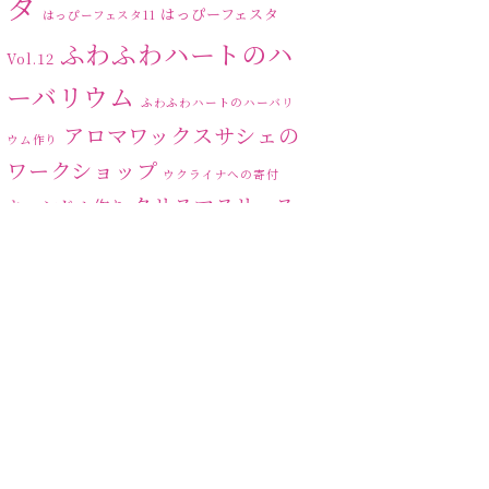
タ
はっぴーフェスタ
はっぴーフェスタ11
ふわふわハートのハ
Vol.12
ーバリウム
ふわふわハートのハーバリ
アロマワックスサシェの
ウム作り
ワークショップ
ウクライナへの寄付
クリスマスリース
キャンドル作り
ハーバリ
センスがない？
トゥナイト
ウム
ハーバリウム オンライン
レッスン
ハーバリウムフリーレ
ハ
ッスン
ハーバリウムボールペン
ーバリウムレッスン
ハ
ーバリウムワークショップ
ハーバリウム作りのヒ