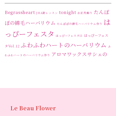
たんぽ
Begrassheart
tonight
JHA新レッスン
お正月飾り
は
ぽの綿毛ハーバリウム
たんぽぽの綿毛ハーバリウム作り
っぴーフェスタ
はっぴーフェス
はっぴーフェスタ11
ふわふわハートのハーバリウム
タVol.12
ふ
アロマワックスサシェの
わふわハートのハーバリウム作り
ワークショップ
クリ
キャンドル作り
ウクライナへの寄付
ハーバリウ
スマスリース
センスがない？
トゥナイト
ム
ハーバリウム オンラインレッスン
ハーバリウ
ハーバ
ムフリーレッスン
ハーバリウムボールペン
リウムレッスン
ハーバリウムワークショップ
ハーバリ
Le Beau Flower
ハーバリウム教室