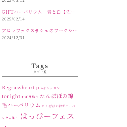
2025/03/12
GIFTハーバリウム 青と白【佐久市 ハーバリウム ギフト】
2025/02/14
アロマワックスサシェのワークショップinPOLA中込原店ご報告【佐久市 キャンドル サシェ】
2024/12/31
Tags
タグ一覧
Begrassheart
JHA新レッスン
たんぽぽの綿
tonight
お正月飾り
毛ハーバリウム
たんぽぽの綿毛ハーバ
はっぴーフェス
リウム作り