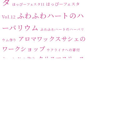
タ
はっぴーフェスタ
はっぴーフェスタ11
ふわふわハートのハ
Vol.12
ーバリウム
ふわふわハートのハーバリ
アロマワックスサシェの
ウム作り
ワークショップ
ウクライナへの寄付
クリスマスリース
キャンドル作り
ハーバリ
センスがない？
トゥナイト
ウム
ハーバリウム オンライン
レッスン
ハーバリウムフリーレ
ハ
ッスン
ハーバリウムボールペン
ーバリウムレッスン
ハ
ーバリウムワークショップ
ハーバリウム作りのヒ