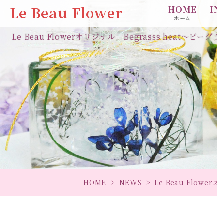
Le Beau Flower
HOME
I
ホーム
Le Beau Flowerオリジナル Begrasss heat～ビーグラ
HOME
NEWS
Le Beau Flo