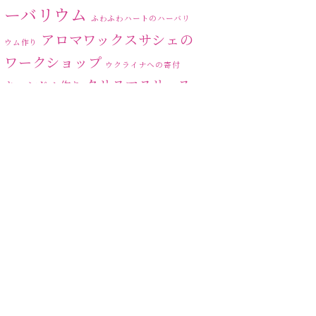
2023年6月
(5)
ーバリウム
ふわふわハートのハーバリ
2023年5月
(6)
アロマワックスサシェの
ウム作り
ワークショップ
2023年4月
(2)
ウクライナへの寄付
クリスマスリース
キャンドル作り
2023年3月
(3)
ハーバリ
センスがない？
トゥナイト
2023年2月
(1)
ウム
ハーバリウム オンライン
2023年1月
(5)
レッスン
ハーバリウムフリーレ
ハ
2022年12月
(6)
ッスン
ハーバリウムボールペン
ーバリウムレッスン
2022年11月
(6)
ハ
2022年10月
(4)
ーバリウムワークショップ
ハーバリウム作りのヒ
ハーバリウム教室
ビ
ント
2022年9月
(4)
ーグラスハート
ベッドサイドライト
2022年8月
(1)