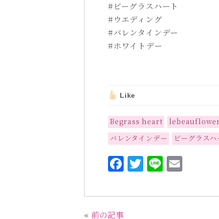
#ビーグラスハート
#ウエディング
#バレンタインデー
#ホワイトデー
Like
Begrass heart
lebeauflo
バレンタインデー
ビーグラスハ
F
T
L
E
a
w
i
m
c
it
n
ai
e
te
e
l
«
前の記事