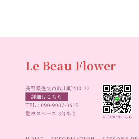
b
r
o
o
k
Le Beau Flower
長野県佐久市取出町200-22
詳細はこちら
TEL：
090-9007-0615
駐車スペース:3台あり
公式Lineはこちら