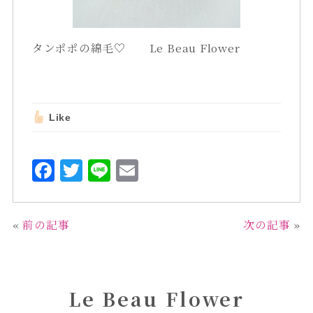
タンポポの綿毛♡ Le Beau Flower
Like
F
T
L
E
a
w
i
m
c
it
n
ai
«
前の記事
次の記事
»
e
te
e
l
b
r
o
Le Beau Flower
o