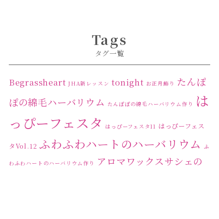
2024年11月
(2)
2024年4月
(1)
Tags
2024年3月
(2)
タグ一覧
2024年2月
(1)
2024年1月
(1)
たんぽ
Begrassheart
tonight
JHA新レッスン
お正月飾り
は
2023年12月
(1)
ぽの綿毛ハーバリウム
たんぽぽの綿毛ハーバリウム作り
2023年11月
(4)
っぴーフェスタ
はっぴーフェス
はっぴーフェスタ11
2023年10月
(2)
ふわふわハートのハーバリウム
タVol.12
ふ
2023年9月
(1)
アロマワックスサシェの
わふわハートのハーバリウム作り
2023年8月
(2)
ワークショップ
クリ
キャンドル作り
ウクライナへの寄付
ハーバリウ
2023年7月
(4)
スマスリース
センスがない？
トゥナイト
ム
ハーバリウム オンラインレッスン
2023年6月
(5)
ハーバリウ