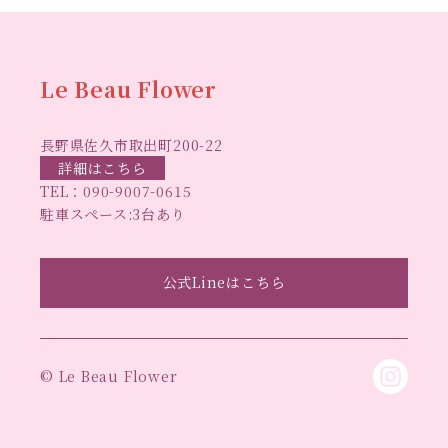
ハーバ
2023年5月
(6)
ムフリーレッスン
ハーバリウムボールペン
2023年4月
(2)
リウムレッスン
ハーバリウムワークショップ
ハーバリ
Le Beau Flower
2023年3月
(3)
ハーバリウム教室
ビーグラ
ウム作りのヒント
2023年2月
(1)
長野県佐久市取出町200-22
スハート
ラボーフラワー
ベッドサイドライト
ラボーフラワーオ
詳細はこちら
2023年1月
(5)
TEL：
090-9007-0615
佐久市イベント
リジナルデザイン
仏花ハーバリウム
駐車スペース:3台あり
2022年12月
(6)
大人の習い事
大人の趣
佐久市ハーバリウム教室
夏休み工作
2022年11月
(6)
手作
味
手作りキャンドル
公式Lineはこちら
手作りクリスマスリース
手作りコサージュ
2022年10月
(4)
長
りハーバリウム
手作りプレゼント
手作りリース
2022年9月
(4)
野県佐久市
長野県東信地域のイベント
長野県立武
© Le Beau Flower
2022年8月
(1)
長野県立武道館イベント
道館
2022年7月
(4)