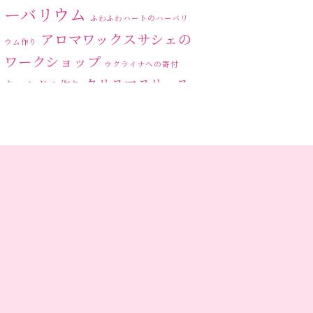
2023年6月
(5)
ーバリウム
ふわふわハートのハーバリ
2023年5月
(6)
アロマワックスサシェの
ウム作り
ワークショップ
2023年4月
(2)
ウクライナへの寄付
クリスマスリース
キャンドル作り
2023年3月
(3)
ハーバリ
センスがない？
トゥナイト
2023年2月
(1)
ウム
ハーバリウム オンライン
2023年1月
(5)
レッスン
ハーバリウムフリーレ
ハ
2022年12月
(6)
ッスン
ハーバリウムボールペン
ーバリウムレッスン
2022年11月
(6)
ハ
2022年10月
(4)
ーバリウムワークショップ
ハーバリウム作りのヒ
ハーバリウム教室
ビ
ント
2022年9月
(4)
ーグラスハート
ベッドサイドライト
2022年8月
(1)