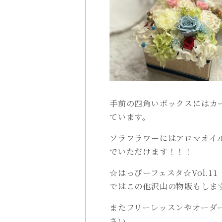
手前の四角いボックスにはカ
ています。
ソラフラワーにはアロマオイ
でいただけます！！！
☆はっぴーフェスタ
☆
Vol.
ではこの他沢山の物販もしま
またフリーレッスンやオーダ
さい。