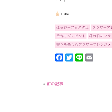
Like
はっぴーフェスタ11
フラワーア
手作りプレゼント
母の日のフラ
香りを楽しむフラワーアレンジメ
F
T
L
E
a
w
i
m
c
it
n
ai
e
te
e
l
«
前の記事
b
r
o
o