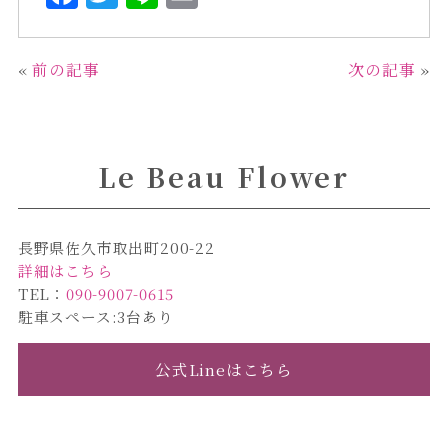
a
w
i
m
c
it
n
ai
«
前の記事
次の記事
»
e
te
e
l
b
r
o
Le Beau Flower
o
k
長野県佐久市取出町200-22
詳細はこちら
TEL：
090-9007-0615
駐車スペース:3台あり
公式Lineはこちら