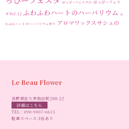
っぴーフェスタ
はっぴーフェス
はっぴーフェスタ11
2023年10月
(2)
ふわふわハートのハーバリウム
タVol.12
ふ
2023年9月
(1)
アロマワックスサシェの
わふわハートのハーバリウム作り
2023年8月
(2)
ワークショップ
クリ
キャンドル作り
ウクライナへの寄付
ハーバリウ
2023年7月
(4)
スマスリース
センスがない？
トゥナイト
ム
ハーバリウム オンラインレッスン
2023年6月
(5)
ハーバリウ
ハーバ
2023年5月
(6)
ムフリーレッスン
ハーバリウムボールペン
2023年4月
(2)
リウムレッスン
ハーバリウムワークショップ
ハーバリ
Le Beau Flower
2023年3月
(3)
ハーバリウム教室
ビーグラ
ウム作りのヒント
2023年2月
(1)
長野県佐久市取出町200-22
スハート
ラボーフラワー
ベッドサイドライト
ラボーフラワーオ
詳細はこちら
2023年1月
(5)
TEL：
090-9007-0615
佐久市イベント
リジナルデザイン
仏花ハーバリウム
駐車スペース:3台あり
2022年12月
(6)
大人の習い事
大人の趣
佐久市ハーバリウム教室
夏休み工作