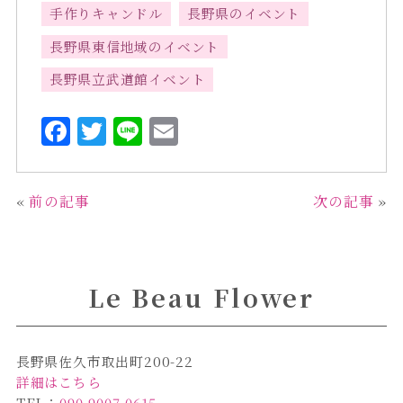
手作りキャンドル
長野県のイベント
長野県東信地域のイベント
長野県立武道館イベント
F
T
L
E
a
w
i
m
c
it
n
ai
«
前の記事
次の記事
»
e
te
e
l
b
r
o
Le Beau Flower
o
k
長野県佐久市取出町200-22
詳細はこちら
TEL：
090-9007-0615