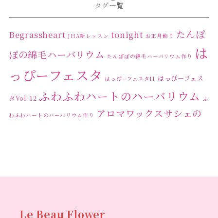
タグ一覧
2024年2月
(1)
2024年1月
(1)
たんぽ
Begrassheart
tonight
JHA新レッスン
お正月飾り
は
2023年12月
(1)
ぽの綿毛ハーバリウム
たんぽぽの綿毛ハーバリウム作り
2023年11月
(4)
っぴーフェスタ
はっぴーフェス
はっぴーフェスタ11
2023年10月
(2)
ふわふわハートのハーバリウム
タVol.12
ふ
2023年9月
(1)
アロマワックスサシェの
わふわハートのハーバリウム作り
2023年8月
(2)
ワークショップ
クリ
キャンドル作り
ウクライナへの寄付
ハーバリウ
2023年7月
(4)
スマスリース
センスがない？
トゥナイト
ム
ハーバリウム オンラインレッスン
2023年6月
(5)
ハーバリウ
ハーバ
2023年5月
(6)
ムフリーレッスン
ハーバリウムボールペン
2023年4月
(2)
リウムレッスン
ハーバリウムワークショップ
ハーバリ
Le Beau Flower