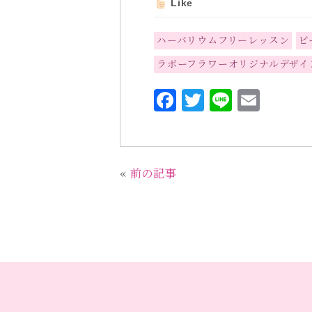
Like
ハーバリウムフリーレッスン
ビ
ラボーフラワーオリジナルデザイ
F
T
L
E
a
w
i
m
c
it
n
ai
e
te
e
l
«
前の記事
b
r
o
o
k