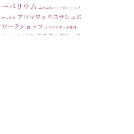
2023年6月
(5)
ーバリウム
ふわふわハートのハーバリ
2023年5月
(6)
アロマワックスサシェの
ウム作り
ワークショップ
2023年4月
(2)
ウクライナへの寄付
クリスマスリース
キャンドル作り
2023年3月
(3)
ハーバリ
センスがない？
トゥナイト
2023年2月
(1)
ウム
ハーバリウム オンライン
2023年1月
(5)
レッスン
ハーバリウムフリーレ
ハ
2022年12月
(6)
ッスン
ハーバリウムボールペン
ーバリウムレッスン
2022年11月
(6)
ハ
2022年10月
(4)
ーバリウムワークショップ
ハーバリウム作りのヒ
ハーバリウム教室
ビ
ント
2022年9月
(4)
ーグラスハート
ベッドサイドライト
2022年8月
(1)