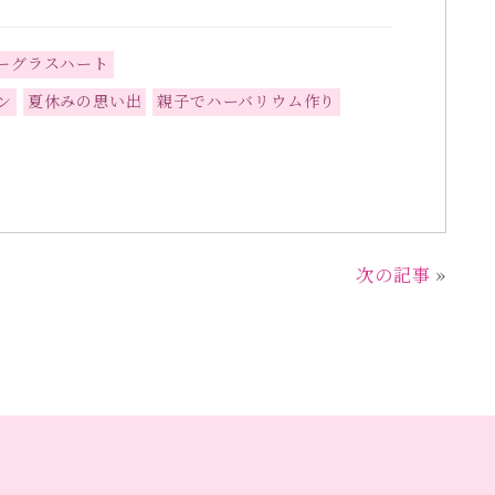
ーグラスハート
ン
夏休みの思い出
親子でハーバリウム作り
次の記事
»