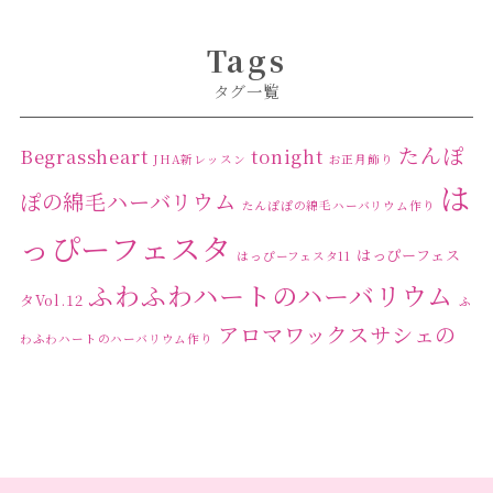
2024年4月
(1)
Tags
2024年3月
(2)
タグ一覧
2024年2月
(1)
2024年1月
(1)
たんぽ
Begrassheart
tonight
JHA新レッスン
お正月飾り
は
2023年12月
(1)
ぽの綿毛ハーバリウム
たんぽぽの綿毛ハーバリウム作り
2023年11月
(4)
っぴーフェスタ
はっぴーフェス
はっぴーフェスタ11
2023年10月
(2)
ふわふわハートのハーバリウム
タVol.12
ふ
2023年9月
(1)
アロマワックスサシェの
わふわハートのハーバリウム作り
2023年8月
(2)
ワークショップ
クリ
キャンドル作り
ウクライナへの寄付
ハーバリウ
2023年7月
(4)
スマスリース
センスがない？
トゥナイト
ム
ハーバリウム オンラインレッスン
2023年6月
(5)
ハーバリウ