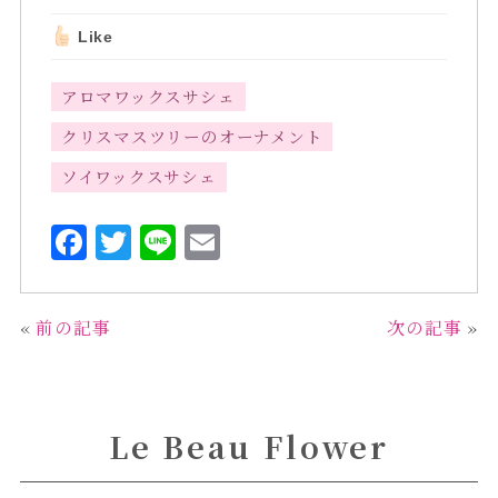
Like
アロマワックスサシェ
クリスマスツリーのオーナメント
ソイワックスサシェ
F
T
L
E
a
w
i
m
c
it
n
ai
«
前の記事
次の記事
»
e
te
e
l
b
r
o
Le Beau Flower
o
k