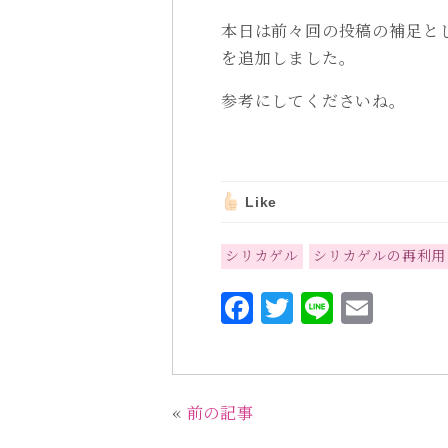
本日は前々回の投稿の補足と
を追加しました。
参考にしてくださいね。
Like
シリカゲル
シリカゲルの再利用
F
T
L
E
a
w
i
m
c
it
n
ai
e
te
e
l
«
前の記事
b
r