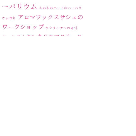
2023年6月
(5)
ーバリウム
ふわふわハートのハーバリ
2023年5月
(6)
アロマワックスサシェの
ウム作り
ワークショップ
2023年4月
(2)
ウクライナへの寄付
クリスマスリース
キャンドル作り
2023年3月
(3)
ハーバリ
センスがない？
トゥナイト
2023年2月
(1)
ウム
ハーバリウム オンライン
2023年1月
(5)
レッスン
ハーバリウムフリーレ
ハ
2022年12月
(6)
ッスン
ハーバリウムボールペン
ーバリウムレッスン
2022年11月
(6)
ハ
2022年10月
(4)
ーバリウムワークショップ
ハーバリウム作りのヒ
ハーバリウム教室
ビ
ント
2022年9月
(4)
ーグラスハート
ベッドサイドライト
2022年8月
(1)