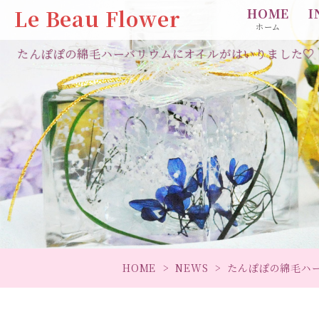
Le Beau Flower
HOME
I
ホーム
たんぽぽの綿毛ハーバリウムにオイルがはいりました♡ | Le 
HOME
NEWS
たんぽぽの綿毛ハ