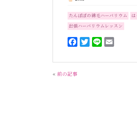
たんぽぽの綿毛ハーバリウム
は
出張ハーバリウムレッスン
F
T
L
E
a
w
i
m
c
it
n
ai
e
te
e
l
«
前の記事
b
r
o
o
k