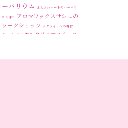
2023年6月
(5)
ーバリウム
ふわふわハートのハーバリ
2023年5月
(6)
アロマワックスサシェの
ウム作り
ワークショップ
2023年4月
(2)
ウクライナへの寄付
クリスマスリース
キャンドル作り
2023年3月
(3)
ハーバリ
センスがない？
トゥナイト
2023年2月
(1)
ウム
ハーバリウム オンライン
2023年1月
(5)
レッスン
ハーバリウムフリーレ
ハ
2022年12月
(6)
ッスン
ハーバリウムボールペン
ーバリウムレッスン
2022年11月
(6)
ハ
2022年10月
(4)
ーバリウムワークショップ
ハーバリウム作りのヒ
ハーバリウム教室
ビ
ント
2022年9月
(4)
ーグラスハート
ベッドサイドライト
2022年8月
(1)